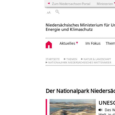
Zum Niedersachsen-Portal
Ministerien
A
A
Aktuelles
Im Fokus
The
STARTSEITE
THEMEN
NATUR & LANDSCHAFT
NATIONALPARK NIEDERSÄCHSISCHES WATTENMEER
Der Nationalpark Niedersä
UNESC
Das W
Welt, in