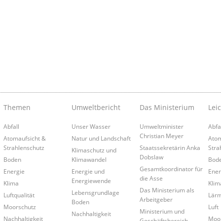
Themen
Umweltbericht
Das Ministerium
Lei
Abfall
Unser Wasser
Umweltminister
Abfa
Christian Meyer
Atomaufsicht &
Natur und Landschaft
Atom
Strahlenschutz
Staatssekretärin Anka
Stra
Klimaschutz und
Dobslaw
Boden
Klimawandel
Bod
Gesamtkoordinator für
Energie
Energie und
Ener
die Asse
Energiewende
Klima
Klim
Das Ministerium als
Lebensgrundlage
Luftqualität
Lär
Arbeitgeber
Boden
Moorschutz
Luft
Ministerium und
Nachhaltigkeit
Nachhaltigkeit
Moo
Geschäftsbereich -