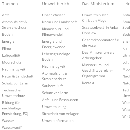
Themen
Umweltbericht
Das Ministerium
Lei
Abfall
Unser Wasser
Umweltminister
Abfa
Christian Meyer
Atomaufsicht &
Natur und Landschaft
Atom
Strahlenschutz
Staatssekretärin Anka
Stra
Klimaschutz und
Dobslaw
Boden
Klimawandel
Bod
Gesamtkoordinator für
Energie
Energie und
Ener
die Asse
Energiewende
Klima
Klim
Das Ministerium als
Lebensgrundlage
Luftqualität
Lär
Arbeitgeber
Boden
Moorschutz
Luft
Ministerium und
Nachhaltigkeit
Nachhaltigkeit
Moo
Geschäftsbereich -
Atomaufsicht &
Organigramm
Natur & Landschaft
Nach
Strahlenschutz
Kontakt
Schutz vor Lärm
Natu
Saubere Luft
Technischer
Tech
Schutz vor Lärm
Umweltschutz
Umwe
Abfall und Ressourcen
Bildung für
Was
Umweltbildung
nachhaltige
Wat
Entwicklung, FÖJ
Sicherheit von Anlagen
Wir 
Wasser
Umweltinformation
Wasserstoff