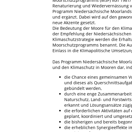
Moorschutzprogramms (MSP) von 1981/19
Renaturierung und Wiedervernässung 
Programm Niedersächsische Moorlandsc
und ergänzt. Dabei wird auf den gewon
neue Akzente gesetzt.
Die Bedeutung der Moore für den Klimas
der Empfehlung der Niedersächsischen 
Klimaschutzstrategie werden die Erhal
Moorschutzprogramms benannt. Die Aus
Einlass in die Klimapolitische Umsetzu
Das Programm Niedersächsische Moorla
und den Klimaschutz in Mooren dar, i
die Chance eines gemeinsamen V
und dieses als Querschnittsaufgab
gebündelt werden,
durch eine enge Zusammenarbeit
Naturschutz, Land- und Forstwirts
erkannt und Lösungsansätze zügi
die erforderlichen Aktivitäten au
geplant, koordiniert und umgeset
die bisherigen und bereits begon
die erheblichen Synergieeffekte 