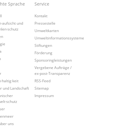
chte Sprache
Service
ll
Kontakt
·aufsicht und
Pressestelle
hlen·schutz
Umweltkarten
en
Umweltinformationssysteme
gie
Stiftungen
a
Förderung
m
Sponsoringleistungen
Vergebene Aufträge /
r
ex-post-Transparenz
·haltig·keit
RSS-Feed
r und Landschaft
Sitemap
nischer
Impressum
lt·schutz
ser
tenmeer
über uns