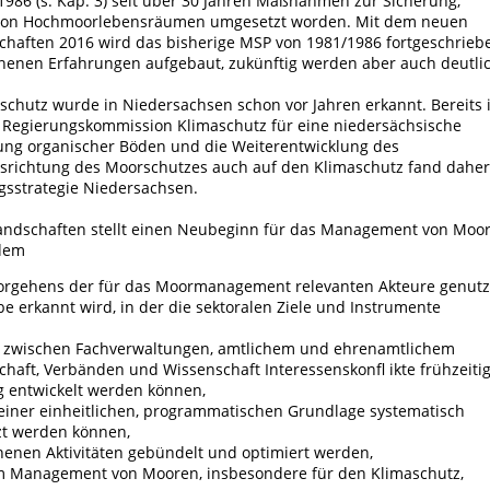
86 (s. Kap. 3) seit über 30 Jahren Maßnahmen zur Sicherung,
von Hochmoorlebensräumen umgesetzt worden. Mit dem neuen
haften 2016 wird das bisherige MSP von 1981/1986 fortgeschrieb
nenen Erfahrungen aufgebaut, zukünftig werden aber auch deutli
chutz wurde in Niedersachsen schon vor Jahren erkannt. Bereits 
Regierungskommission Klimaschutz für eine niedersächsische
tung organischer Böden und die Weiterentwicklung des
richtung des Moorschutzes auch auf den Klimaschutz fand daher
ngsstrategie Niedersachsen.
ndschaften stellt einen Neubeginn für das Management von Moo
ndem
orgehens der für das Moormanagement relevanten Akteure genutz
e erkannt wird, in der die sektoralen Ziele und Instrumente
 zwischen Fachverwaltungen, amtlichem und ehrenamtlichem
chaft, Verbänden und Wissenschaft Interessenskonfl ikte frühzeiti
g entwickelt werden können,
f einer einheitlichen, programmatischen Grundlage systematisch
zt werden können,
nenen Aktivitäten gebündelt und optimiert werden,
im Management von Mooren, insbesondere für den Klimaschutz,