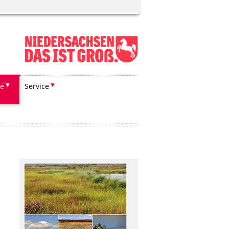
he
Service