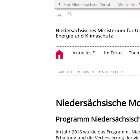
Zum Niedersachsen-Portal
Ministerien
A
A
Aktuelles
Im Fokus
The
STARTSEITE
THEMEN
MOORSCHUTZ
Niedersächsische M
Programm Niedersächsisch
Im Jahr 2016 wurde das Programm „Nied
Erhaltung und die Verbesserung der vie