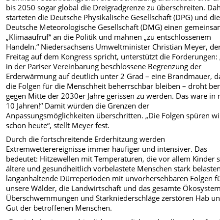
bis 2050 sogar global die Dreigradgrenze zu überschreiten. Da
starteten die Deutsche Physikalische Gesellschaft (DPG) und di
Deutsche Meteorologische Gesellschaft (DMG) einen gemeins
„Klimaaufruf“ an die Politik und mahnen „zu entschlossenem
Handeln.“ Niedersachsens Umweltminister Christian Meyer, de
Freitag auf dem Kongress spricht, unterstützt die Forderungen:
in der Pariser Vereinbarung beschlossene Begrenzung der
Erderwärmung auf deutlich unter 2 Grad – eine Brandmauer, d
die Folgen für die Menschheit beherrschbar bleiben – droht ber
gegen Mitte der 2030er Jahre gerissen zu werden. Das wäre in 
10 Jahren!“ Damit würden die Grenzen der
Anpassungsmöglichkeiten überschritten. „Die Folgen spüren wi
schon heute“, stellt Meyer fest.
Durch die fortschreitende Erderhitzung werden
Extremwetterereignisse immer häufiger und intensiver. Das
bedeutet: Hitzewellen mit Temperaturen, die vor allem Kinder 
ältere und gesundheitlich vorbelastete Menschen stark belasten
langanhaltende Dürreperioden mit unvorhersehbaren Folgen f
unsere Wälder, die Landwirtschaft und das gesamte Ökosystem
Überschwemmungen und Starkniederschläge zerstören Hab u
Gut der betroffenen Menschen.