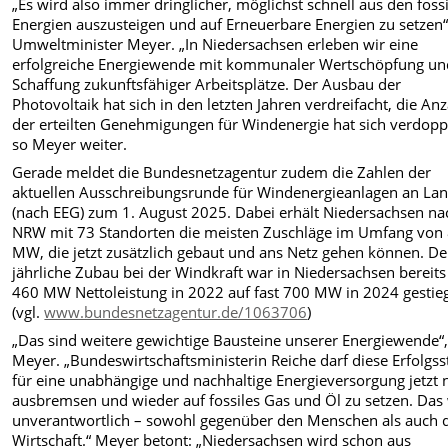
„Es wird also immer dringlicher, möglichst schnell aus den foss
Energien auszusteigen und auf Erneuerbare Energien zu setzen“
Umweltminister Meyer. „In Niedersachsen erleben wir eine
erfolgreiche Energiewende mit kommunaler Wertschöpfung un
Schaffung zukunftsfähiger Arbeitsplätze. Der Ausbau der
Photovoltaik hat sich in den letzten Jahren verdreifacht, die An
der erteilten Genehmigungen für Windenergie hat sich verdoppe
so Meyer weiter.
Gerade meldet die Bundesnetzagentur zudem die Zahlen der
aktuellen Ausschreibungsrunde für Windenergieanlagen an La
(nach EEG) zum 1. August 2025. Dabei erhält Niedersachsen na
NRW mit 73 Standorten die meisten Zuschläge im Umfang von
MW, die jetzt zusätzlich gebaut und ans Netz gehen können. De
jährliche Zubau bei der Windkraft war in Niedersachsen bereit
460 MW Nettoleistung in 2022 auf fast 700 MW in 2024 gestie
(vgl.
www.bundesnetzagentur.de/1063706
)
„Das sind weitere gewichtige Bausteine unserer Energiewende“,
Meyer. „Bundeswirtschaftsministerin Reiche darf diese Erfolgss
für eine unabhängige und nachhaltige Energieversorgung jetzt 
ausbremsen und wieder auf fossiles Gas und Öl zu setzen. Das
unverantwortlich – sowohl gegenüber den Menschen als auch 
Wirtschaft.“ Meyer betont: „Niedersachsen wird schon aus