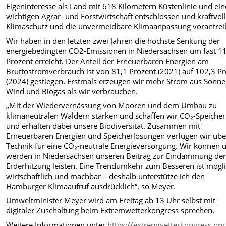
Eigeninteresse als Land mit 618 Kilometern Küstenlinie und ein
wichtigen Agrar- und Forstwirtschaft entschlossen und kraftvol
Klimaschutz und die unvermeidbare Klimaanpassung vorantrei
Wir haben in den letzten zwei Jahren die höchste Senkung der
energiebedingten CO2-Emissionen in Niedersachsen um fast 1
Prozent erreicht. Der Anteil der Erneuerbaren Energien am
Bruttostromverbrauch ist von 81,1 Prozent (2021) auf 102,3 P
(2024) gestiegen. Erstmals erzeugen wir mehr Strom aus Sonne
Wind und Biogas als wir verbrauchen.
„Mit der Wiedervernässung von Mooren und dem Umbau zu
klimaneutralen Wäldern stärken und schaffen wir CO₂-Speicher
und erhalten dabei unsere Biodiversität. Zusammen mit
Erneuerbaren Energien und Speicherlösungen verfügen wir übe
Technik für eine CO₂-neutrale Energieversorgung. Wir können 
werden in Niedersachsen unseren Beitrag zur Eindämmung de
Erderhitzung leisten. Eine Trendumkehr zum Besseren ist mögli
wirtschaftlich und machbar – deshalb unterstütze ich den
Hamburger Klimaaufruf ausdrücklich“, so Meyer.
Umweltminister Meyer wird am Freitag ab 13 Uhr selbst mit
digitaler Zuschaltung beim Extremwetterkongress sprechen.
Weitere Informationen unter
https://extremwetterkongress.org