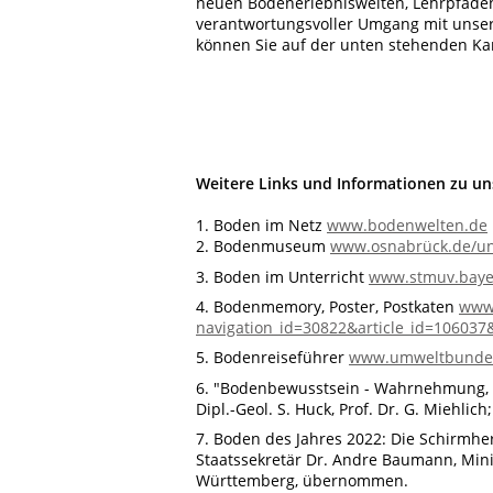
neuen Bodenerlebniswelten, Lehrpfaden 
verantwortungsvoller Umgang mit unser
können Sie auf der unten stehenden Kart
Weitere Links und Informationen zu u
1. Boden im Netz
www.bodenwelten.de
2. Bodenmuseum
www.osnabrück.de/un
3. Boden im Unterricht
www.stmuv.baye
4. Bodenmemory, Poster, Postkaten
www.
navigation_id=30822&article_id=10603
5. Bodenreiseführer
www.umweltbundes
6. "Bodenbewusstsein - Wahrnehmung, Ges
Dipl.-Geol. S. Huck, Prof. Dr. G. Miehlic
7.
Boden des Jahres 2022
: Die Schirmhe
Staatssekretär Dr. Andre Baumann, Mini
Württemberg, übernommen.