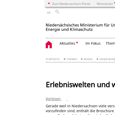
Zum Niedersachsen-Portal
Ministerien
A
A
Aktuelles
Im Fokus
The
STARTSEITE
THEMEN
BODEN
UNSER BODEN
Erlebniswelten und 
Vorlesen
Gerade weil in Niedersachsen viele ver
vorzufinden sind, enthält die Broschür