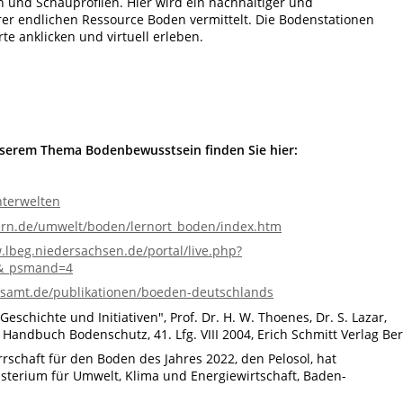
und Schauprofilen. Hier wird ein nachhaltiger und
er endlichen Ressource Boden vermittelt. Die Bodenstationen
e anklicken und virtuell erleben.
nserem Thema Bodenbewusstsein finden Sie hier:
terwelten
rn.de/umwelt/boden/lernort_boden/index.htm
lbeg.niedersachsen.de/portal/live.php?
7&_psmand=4
amt.de/publikationen/boeden-deutschlands
chichte und Initiativen", Prof. Dr. H. W. Thoenes, Dr. S. Lazar,
h; Handbuch Bodenschutz, 41. Lfg. VIII 2004, Erich Schmitt Verlag Ber
rrschaft für den Boden des Jahres 2022, den Pelosol, hat
sterium für Umwelt, Klima und Energiewirtschaft, Baden-