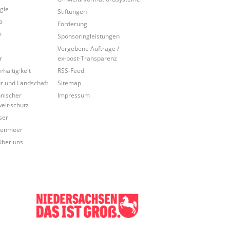
gie
Stiftungen
a
Förderung
m
Sponsoringleistungen
Vergebene Aufträge /
r
ex-post-Transparenz
·haltig·keit
RSS-Feed
r und Landschaft
Sitemap
nischer
Impressum
lt·schutz
ser
tenmeer
über uns