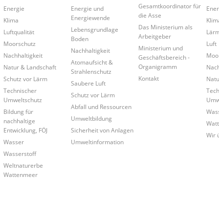
Gesamtkoordinator für
Energie
Energie und
Ener
die Asse
Energiewende
Klima
Klim
Das Ministerium als
Lebensgrundlage
Luftqualität
Lär
Arbeitgeber
Boden
Moorschutz
Luft
Ministerium und
Nachhaltigkeit
Nachhaltigkeit
Moo
Geschäftsbereich -
Atomaufsicht &
Organigramm
Natur & Landschaft
Nach
Strahlenschutz
Kontakt
Schutz vor Lärm
Natu
Saubere Luft
Technischer
Tech
Schutz vor Lärm
Umweltschutz
Umwe
Abfall und Ressourcen
Bildung für
Was
Umweltbildung
nachhaltige
Wat
Entwicklung, FÖJ
Sicherheit von Anlagen
Wir 
Wasser
Umweltinformation
Wasserstoff
Weltnaturerbe
Wattenmeer