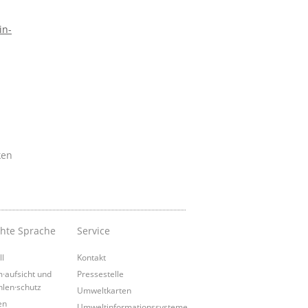
in-
ken
chte Sprache
Service
ll
Kontakt
·aufsicht und
Pressestelle
hlen·schutz
Umweltkarten
en
Umweltinformationssysteme