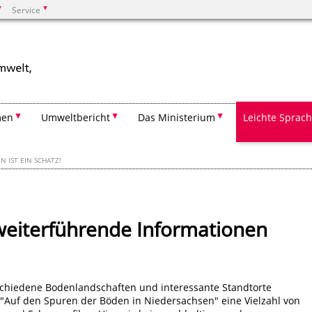
Service
Suchen
men
Umweltbericht
Das Ministerium
Leichte Sprac
 IST EIN SCHATZ!
weiterführende Informationen
schiedene Bodenlandschaften und interessante Standtorte
e "Auf den Spuren der Böden in Niedersachsen" eine Vielzahl von