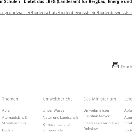
ür Schulen - bietet das LBEG (Landesamt für Bergbau, Energie und
den_grundwasser/bodenschutz/bodenbewusstsein/bodenbewusstse
Druc
Themen
Umweltbericht
Das Ministerium
Lei
Abfall
Unser Wasser
Umweltminister
Abfa
Christian Meyer
Atomaufsicht &
Natur und Landschaft
Atom
Strahlenschutz
Staatssekretärin Anka
Stra
Klimaschutz und
Dobslaw
Boden
Klimawandel
Bod