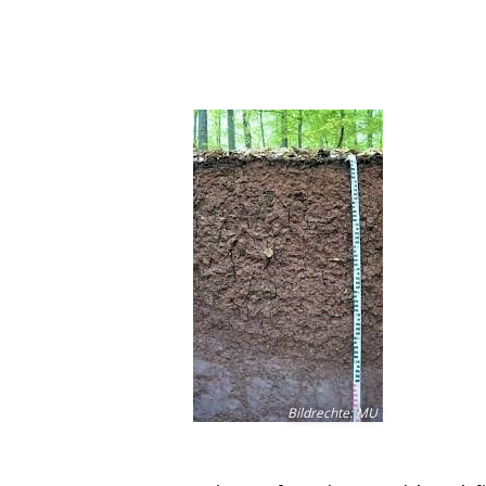
Bildrechte
:
MU