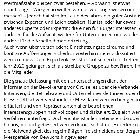
Wertmaßstäbe bleiben zwar bestehen. – Ab wann ist etwas
unauffällig? – Wie genau wollen wir das wie lange wissen und
messen? – Jedoch hat sich im Laufe des Jahres ein guter Austau
zwischen Experten und Laien etabliert. Nur ist jeder für etwas
anderes Experte oder Expertin: die einen für Bürgerinteressen, 
anderen für die Aufsicht, weitere für Unternehmen und wiede
andere für die Arbeitnehmervertretung.
Auch wenn über verschiedene Einschätzungsspielräume und
konträre Auffassungen sicherlich weiterhin intensiv diskutiert
werden muss: Dem Expertenkreis ist es auf seinen fünf Treffen
Jahr 2020 gelungen, sich als streitbare Gruppe zu bewähren, fi
die Mitglieder.
Die genaue Befassung mit den Untersuchungen dient der
Information der Bevölkerung vor Ort, sei es über die Verbände
Initiativen, die Betriebsräte und Unternehmensleitungen oder d
Presse. Oft schwer verständliche Messdaten werden hier genau
erläutert und von Repräsentanten aller betroffenen
Interessensgruppen nachvollzogen und diskutiert. Zugleich we
Verfahren hinterfragt. Doch wichtig ist allen Beteiligten darüber
hinaus, ob nachgebessert werden kann. So hat der Expertenkrei
die Notwendigkeit des regelmäßigen Freischneidens der Berger
Messgefäße von Bewuchs hingewiesen.