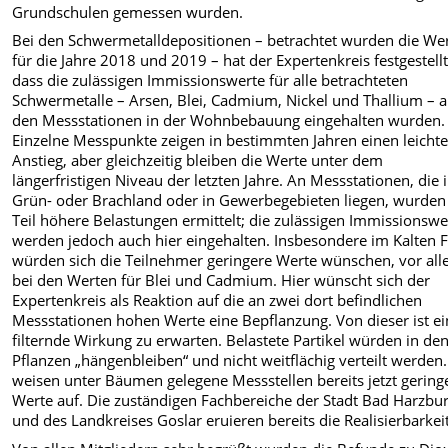
Grundschulen gemessen wurden.
Bei den Schwermetalldepositionen – betrachtet wurden die We
für die Jahre 2018 und 2019 – hat der Expertenkreis festgestellt
dass die zulässigen Immissionswerte für alle betrachteten
Schwermetalle – Arsen, Blei, Cadmium, Nickel und Thallium – 
den Messstationen in der Wohnbebauung eingehalten wurden.
Einzelne Messpunkte zeigen in bestimmten Jahren einen leicht
Anstieg, aber gleichzeitig bleiben die Werte unter dem
längerfristigen Niveau der letzten Jahre. An Messstationen, die 
Grün- oder Brachland oder in Gewerbegebieten liegen, wurde
Teil höhere Belastungen ermittelt; die zulässigen Immissionswe
werden jedoch auch hier eingehalten. Insbesondere im Kalten F
würden sich die Teilnehmer geringere Werte wünschen, vor al
bei den Werten für Blei und Cadmium. Hier wünscht sich der
Expertenkreis als Reaktion auf die an zwei dort befindlichen
Messstationen hohen Werte eine Bepflanzung. Von dieser ist e
filternde Wirkung zu erwarten. Belastete Partikel würden in de
Pflanzen „hängenbleiben“ und nicht weitflächig verteilt werden.
weisen unter Bäumen gelegene Messstellen bereits jetzt gering
Werte auf. Die zuständigen Fachbereiche der Stadt Bad Harzbu
und des Landkreises Goslar eruieren bereits die Realisierbarkeit