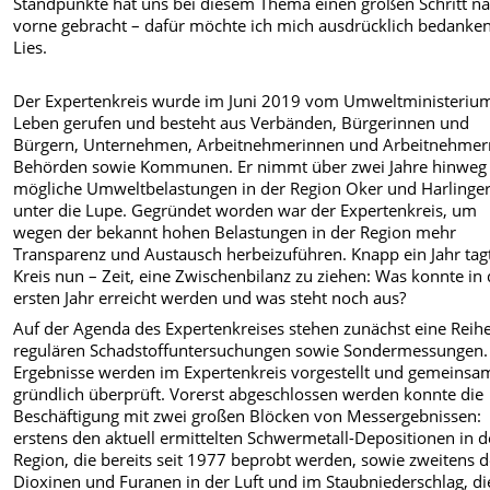
Standpunkte hat uns bei diesem Thema einen großen Schritt n
vorne gebracht – dafür möchte ich mich ausdrücklich bedanken
Lies.
Der Expertenkreis wurde im Juni 2019 vom Umweltministerium
Leben gerufen und besteht aus Verbänden, Bürgerinnen und
Bürgern, Unternehmen, Arbeitnehmerinnen und Arbeitnehmer
Behörden sowie Kommunen. Er nimmt über zwei Jahre hinweg
mögliche Umweltbelastungen in der Region Oker und Harlinge
unter die Lupe. Gegründet worden war der Expertenkreis, um
wegen der bekannt hohen Belastungen in der Region mehr
Transparenz und Austausch herbeizuführen. Knapp ein Jahr tag
Kreis nun – Zeit, eine Zwischenbilanz zu ziehen: Was konnte i
ersten Jahr erreicht werden und was steht noch aus?
Auf der Agenda des Expertenkreises stehen zunächst eine Reih
regulären Schadstoffuntersuchungen sowie Sondermessungen.
Ergebnisse werden im Expertenkreis vorgestellt und gemeinsa
gründlich überprüft. Vorerst abgeschlossen werden konnte die
Beschäftigung mit zwei großen Blöcken von Messergebnissen:
erstens den aktuell ermittelten Schwermetall-Depositionen in d
Region, die bereits seit 1977 beprobt werden, sowie zweitens 
Dioxinen und Furanen in der Luft und im Staubniederschlag, di