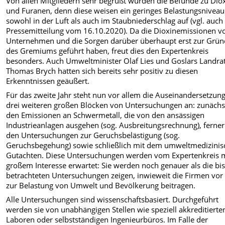
Von allen Mitgliedern sehr begrüßt wurden die Befunde zu Dio
und Furanen, denn diese weisen ein geringes Belastungsniveau
sowohl in der Luft als auch im Staubniederschlag auf (vgl. auch
Pressemitteilung vom 16.10.2020). Da die Dioxinemissionen v
Unternehmen und die Sorgen darüber überhaupt erst zur Grü
des Gremiums geführt haben, freut dies den Expertenkreis
besonders. Auch Umweltminister Olaf Lies und Goslars Landra
Thomas Brych hatten sich bereits sehr positiv zu diesen
Erkenntnissen geäußert.
Für das zweite Jahr steht nun vor allem die Auseinandersetzun
drei weiteren großen Blöcken von Untersuchungen an: zunächs
den Emissionen an Schwermetall, die von den ansässigen
Industrieanlagen ausgehen (sog. Ausbreitungsrechnung), ferner
den Untersuchungen zur Geruchsbelästigung (sog.
Geruchsbegehung) sowie schließlich mit dem umweltmedizini
Gutachten. Diese Untersuchungen werden vom Expertenkreis 
großem Interesse erwartet: Sie werden noch genauer als die bi
betrachteten Untersuchungen zeigen, inwieweit die Firmen vor
zur Belastung von Umwelt und Bevölkerung beitragen.
Alle Untersuchungen sind wissenschaftsbasiert. Durchgeführt
werden sie von unabhängigen Stellen wie speziell akkreditierte
Laboren oder selbstständigen Ingenieurbüros. Im Falle der