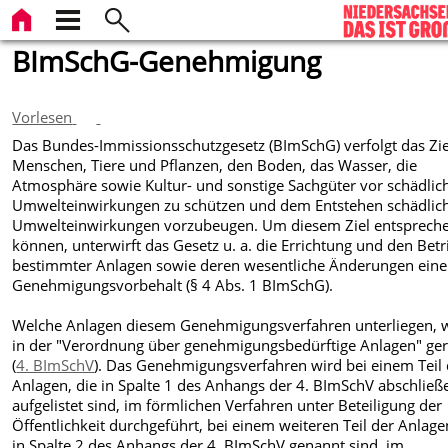
BImSchG-Genehmigung
Vorlesen
Das Bundes-Immissionsschutzgesetz (BImSchG) verfolgt das Zie
Menschen, Tiere und Pflanzen, den Boden, das Wasser, die
Atmosphäre sowie Kultur- und sonstige Sachgüter vor schädlic
Umwelteinwirkungen zu schützen und dem Entstehen schädlic
Umwelteinwirkungen vorzubeugen. Um diesem Ziel entsprech
können, unterwirft das Gesetz u. a. die Errichtung und den Betr
bestimmter Anlagen sowie deren wesentliche Änderungen ein
Genehmigungsvorbehalt (§ 4 Abs. 1 BImSchG).
Welche Anlagen diesem Genehmigungsverfahren unterliegen, 
in der "Verordnung über genehmigungsbedürftige Anlagen" ger
(
4. BImSchV
). Das Genehmigungsverfahren wird bei einem Teil 
Anlagen, die in Spalte 1 des Anhangs der 4. BImSchV abschließ
aufgelistet sind, im förmlichen Verfahren unter Beteiligung der
Öffentlichkeit durchgeführt, bei einem weiteren Teil der Anlage
in Spalte 2 des Anhangs der 4. BImSchV genannt sind, im